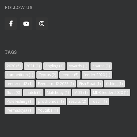
FOLLOW US
TAGS
2020
(5)
2021
(1)
Angling
(1)
Awards
(1)
coarse
(1)
competition
(1)
Cyprus
(2)
feeder
(5)
feeder 2020
(1)
feeder md2
(1)
Feeder md2 2023
(1)
Fish Float
(1)
fishing
(1)
float
(3)
match
(1)
Matchday
(1)
MD3
(1)
MD3 feeder 2020
(1)
Pole Fishing
(1)
prodromos
(1)
results
(2)
roach
(1)
Yermasoyia
(1)
Youtube
(1)