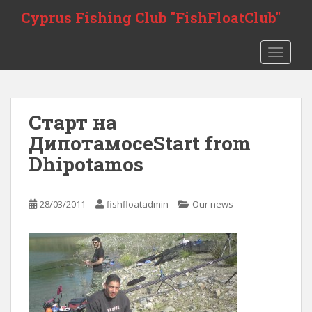
S
Cyprus Fishing Club "FishFloatClub"
k
i
TOGGLE
p
t
o
m
Старт на
a
i
Дипотамосе
Start from
n
Dhipotamos
c
o
n
28/03/2011
fishfloatadmin
Our news
t
e
n
t